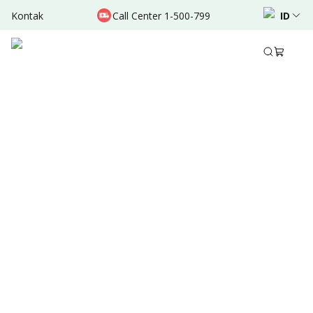
Kontak
Call Center 1-500-799
ID
Sep 05, 2024
•
2 Menit Membaca
Ditulis oleh
:
Admin
Bagikan
Ringkasan