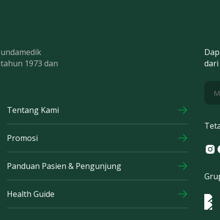
 Bundamedik
Dap
k tahun 1973 dan
dari
Tentang Kami
Tet
Promosi
Ins
F
Panduan Pasien & Pengunjung
Gru
Health Guide
Log
Logo