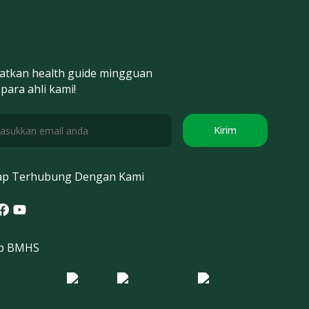
atkan health guide mingguan
 para ahli kami!
Kirim
ap Terhubung Dengan Kami
tagram
acebook
Youtube
p BMHS
o Morula IFV
Logo ER
Logo Diagnos
 IRSI