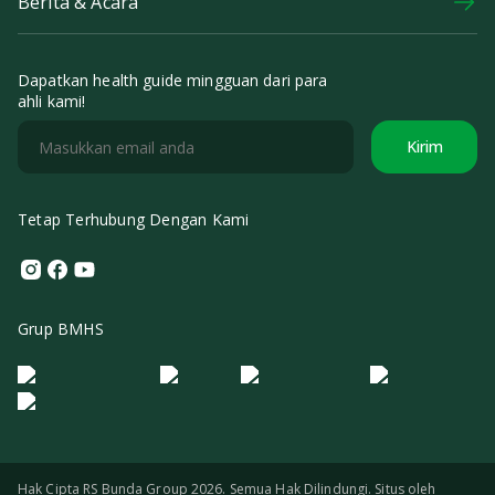
Berita & Acara
Dapatkan health guide mingguan dari para
ahli kami!
Kirim
Tetap Terhubung Dengan Kami
Instagram
Facebook
Youtube
Grup BMHS
Logo Morula IFV
Logo ER
Logo Diagnos
Logo IRSI
Hak Cipta RS Bunda Group 2026. Semua Hak Dilindungi. Situs oleh