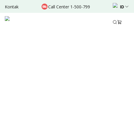
Kontak
Call Center 1-500-799
ID
Nov 30, 2024
•
2 Menit Membaca
Ditulis oleh
:
Admin
Bagikan
Ringkasan