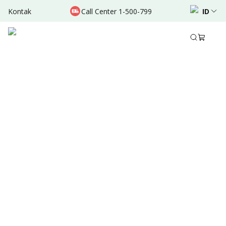
Kontak
Call Center 1-500-799
ID
Jul 06, 2024
•
3 Menit Membaca
Ditulis oleh
:
Admin
Bagikan
Ringkasan