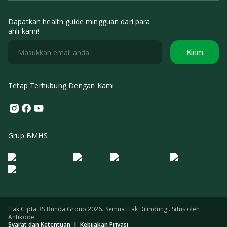
Dapatkan health guide mingguan dari para
ahli kami!
Kirim
Tetap Terhubung Dengan Kami
Instagram
Facebook
Youtube
Grup BMHS
Logo Morula IFV
Logo ER
Logo Diagnos
Logo IRSI
Hak Cipta RS Bunda Group 2026. Semua Hak Dilindungi. Situs oleh
Antikode
Syarat dan Ketentuan
|
Kebijakan Privasi