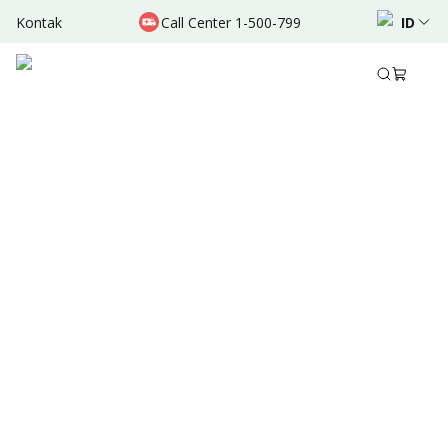
Kontak
Call Center 1-500-799
ID
Jul 06, 2024
•
2 Menit Membaca
Ditulis oleh
:
Admin
Bagikan
Ringkasan