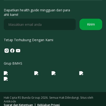
Dapatkan health guide mingguan dari para
ahli kami!
Kirim
Tetap Terhubung Dengan Kami
Instagram
Facebook
Youtube
Grup BMHS
Logo Morula IFV
Logo ER
Logo Diagnos
Logo IRSI
Hak Cipta RS Bunda Group 2026. Semua Hak Dilindungi. Situs oleh
Antikode
Syarat dan Ketentuan
|
Kebijakan Privasi