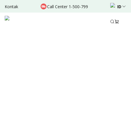
Kontak
Call Center 1-500-799
ID
Des 23, 2021
•
3 Menit Membaca
Ditulis oleh
:
Admin
Bagikan
Ringkasan