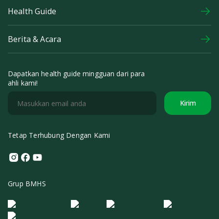
Health Guide
Berita & Acara
Dapatkan health guide mingguan dari para
ahli kami!
Kirim
Tetap Terhubung Dengan Kami
Instagram
Facebook
Youtube
Grup BMHS
Logo Morula IFV
Logo ER
Logo Diagnos
Logo IRSI