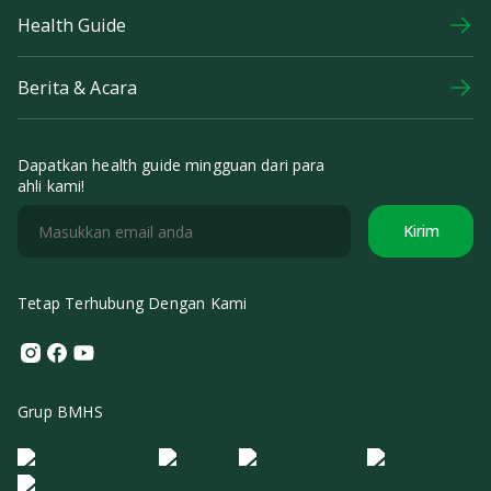
Health Guide
Berita & Acara
Dapatkan health guide mingguan dari para
ahli kami!
Kirim
Tetap Terhubung Dengan Kami
Instagram
Facebook
Youtube
Grup BMHS
Logo Morula IFV
Logo ER
Logo Diagnos
Logo IRSI