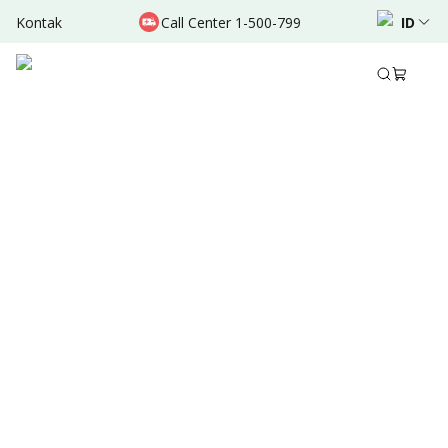
Kontak
Call Center 1-500-799
ID
Agt 31, 2025
•
7 Menit Membaca
Ditulis oleh
:
dr. Valda Garcia
Bagikan
Ringkasan