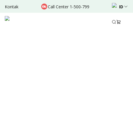
Kontak
Call Center 1-500-799
ID
Agt 31, 2025
•
4 Menit Membaca
Ditulis oleh
:
Dr. Valda Garcia
Bagikan
Ringkasan