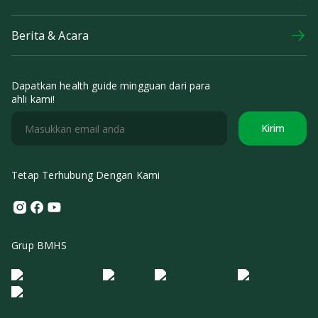
Berita & Acara
Dapatkan health guide mingguan dari para
ahli kami!
Kirim
Tetap Terhubung Dengan Kami
Instagram
Facebook
Youtube
Grup BMHS
Logo Morula IFV
Logo ER
Logo Diagnos
Logo IRSI