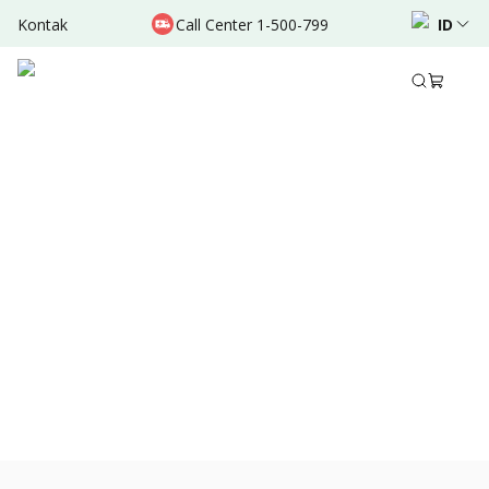
Kontak
Call Center 1-500-799
ID
Feb 03, 2022
•
4 Menit Membaca
Bagikan