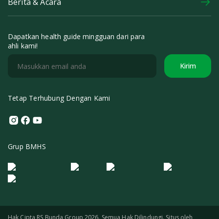
Berita & Acara
Dapatkan health guide mingguan dari para
ahli kami!
Kirim
Tetap Terhubung Dengan Kami
Instagram
Facebook
Youtube
Grup BMHS
Logo Morula IFV
Logo ER
Logo Diagnos
Logo IRSI
Hak Cipta RS Bunda Group 2026. Semua Hak Dilindungi. Situs oleh