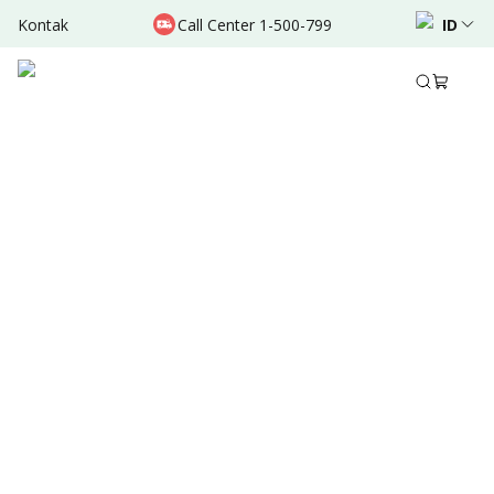
Kontak
Call Center 1-500-799
ID
Apr 18, 2026
Ditulis oleh
:
Administrator
Bagikan