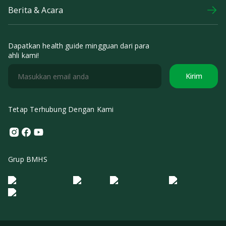
Berita & Acara
Dapatkan health guide mingguan dari para
ahli kami!
Kirim
Tetap Terhubung Dengan Kami
Instagram
Facebook
Youtube
Grup BMHS
Logo Morula IFV
Logo ER
Logo Diagnos
Logo IRSI