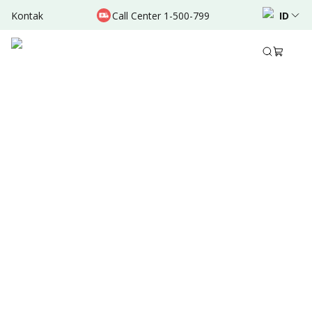
Kontak
Call Center 1-500-799
ID
Des 14, 2021
•
4 Menit Membaca
Ditulis oleh
:
Admin
Bagikan
Ringkasan