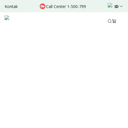
Kontak
Call Center 1-500-799
ID
Jan 11, 2025
•
2 Menit Membaca
Ditulis oleh
:
Dr. Valda Garcia
Bagikan
Ringkasan