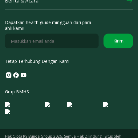
Berita & Acara
Dapatkan health guide mingguan dari para
ahli kami!
Kirim
Tetap Terhubung Dengan Kami
Instagram
Facebook
Youtube
Grup BMHS
Logo Morula IFV
Logo ER
Logo Diagnos
Logo IRSI
Hak Cipta RS Bunda Group 2026. Semua Hak Dilindungi. Situs oleh