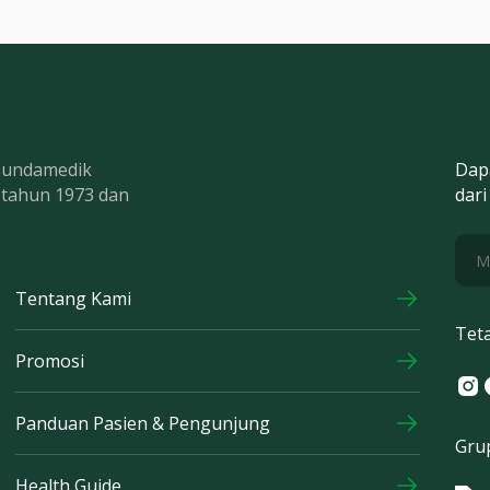
 Bundamedik
Dap
k tahun 1973 dan
dari
Tentang Kami
Tet
Promosi
Ins
F
Panduan Pasien & Pengunjung
Gru
Health Guide