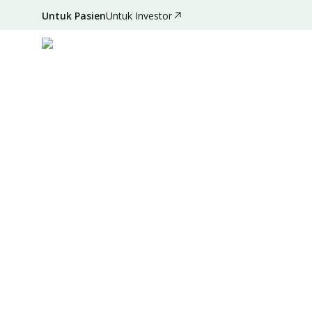
Untuk Pasien
Untuk Investor
Des 14, 2021
•
3 Menit Membaca
|
Ditulis oleh
:
Admi
Sumber