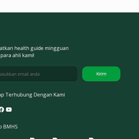
atkan health guide mingguan
 para ahli kami!
Kirim
ap Terhubung Dengan Kami
tagram
acebook
Youtube
p BMHS