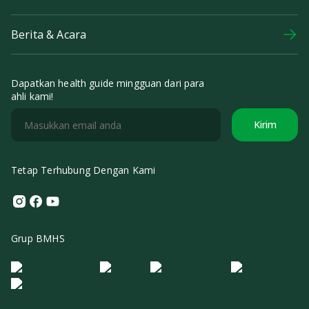
Berita & Acara
Dapatkan health guide mingguan dari para
ahli kami!
Kirim
Tetap Terhubung Dengan Kami
Instagram
Facebook
Youtube
Grup BMHS
Logo Morula IFV
Logo ER
Logo Diagnos
Logo IRSI