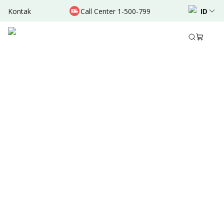
Kontak
Call Center 1-500-799
ID
Des 20, 2021
•
4 Menit Membaca
Ditulis oleh
:
Admin
Bagikan
Ringkasan