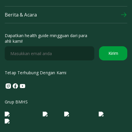
Berita & Acara
Dapatkan health guide mingguan dari para
ahli kami!
Kirim
Tetap Terhubung Dengan Kami
Instagram
Facebook
Youtube
Grup BMHS
Logo Morula IFV
Logo ER
Logo Diagnos
Logo IRSI