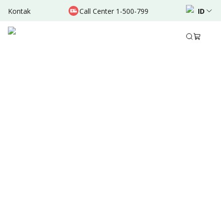
Kontak
Call Center 1-500-799
ID
Agt 25, 2025
•
3 Menit Membaca
Ditulis oleh
:
Dr. Valda Garcia
Bagikan
Ringkasan