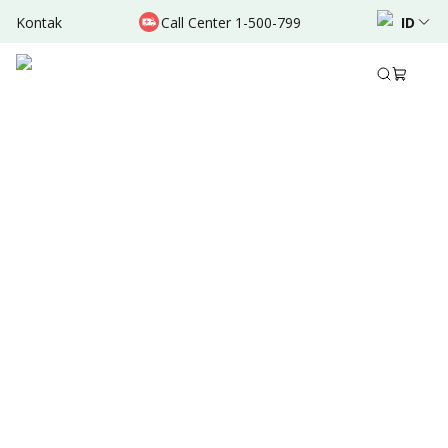
Kontak
Call Center 1-500-799
ID
Mar 29, 2022
•
3 Menit Membaca
Ditulis oleh
:
Admin
Bagikan
Ringkasan