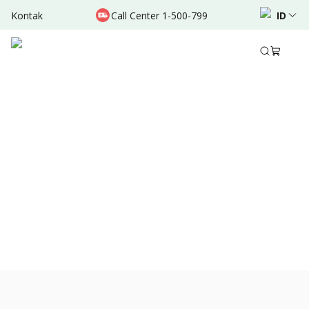
Kontak
Call Center 1-500-799
ID
Des 04, 2021
•
2 Menit Membaca
Bagikan