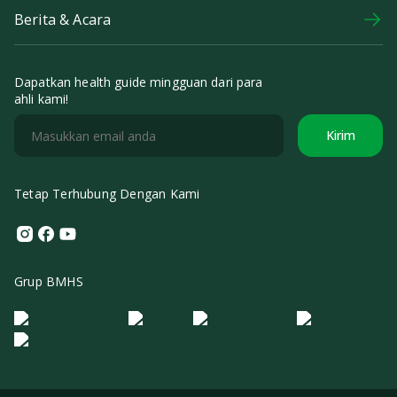
Berita & Acara
Dapatkan health guide mingguan dari para
ahli kami!
Kirim
Tetap Terhubung Dengan Kami
Instagram
Facebook
Youtube
Grup BMHS
Logo Morula IFV
Logo ER
Logo Diagnos
Logo IRSI