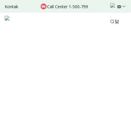
Kontak
Call Center 1-500-799
ID
Feb 09, 2026
Ditulis oleh
:
Admin
Bagikan
Sumber