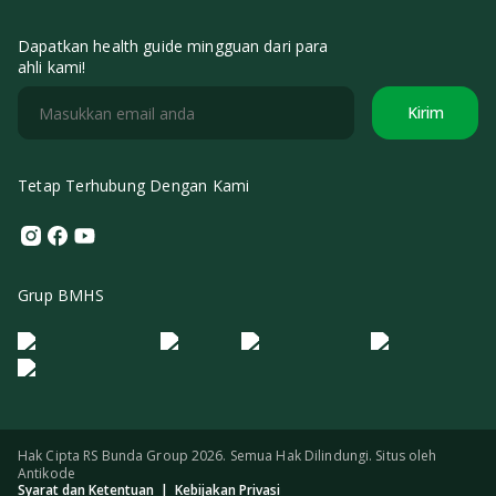
Dapatkan health guide mingguan dari para
ahli kami!
Kirim
Tetap Terhubung Dengan Kami
Instagram
Facebook
Youtube
Grup BMHS
Logo Morula IFV
Logo ER
Logo Diagnos
Logo IRSI
Hak Cipta RS Bunda Group 2026. Semua Hak Dilindungi. Situs oleh
Antikode
Syarat dan Ketentuan
|
Kebijakan Privasi