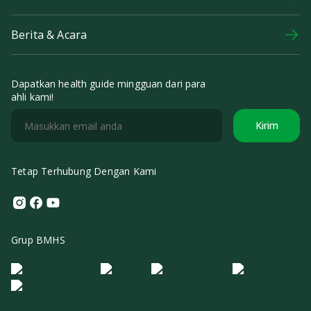
Berita & Acara
Dapatkan health guide mingguan dari para
ahli kami!
Kirim
Tetap Terhubung Dengan Kami
Instagram
Facebook
Youtube
Grup BMHS
Logo Morula IFV
Logo ER
Logo Diagnos
Logo IRSI