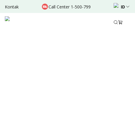
Kontak
Call Center 1-500-799
ID
Agt 30, 2025
Ditulis oleh
:
Dr. Valda Garcia
Bagikan
Ringkasan