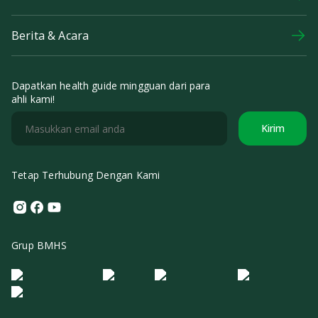
Berita & Acara
Dapatkan health guide mingguan dari para
ahli kami!
Kirim
Tetap Terhubung Dengan Kami
Instagram
Facebook
Youtube
Grup BMHS
Logo Morula IFV
Logo ER
Logo Diagnos
Logo IRSI