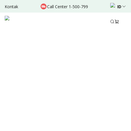
Kontak
Call Center 1-500-799
ID
Agt 24, 2025
•
5 Menit Membaca
Ditulis oleh
:
Dr. Valda Garcia
Bagikan
Ringkasan