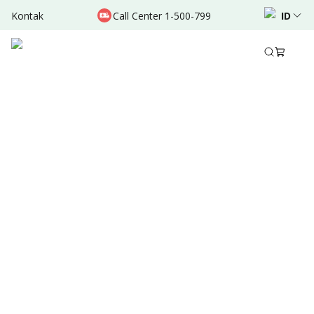
Kontak
Call Center 1-500-799
ID
Sep 12, 2025
•
7 Menit Membaca
Ditulis oleh
:
Dr. Valda Garcia
Bagikan
Ringkasan