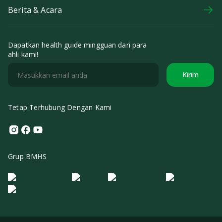
Berita & Acara
Dapatkan health guide mingguan dari para
ahli kami!
Kirim
Tetap Terhubung Dengan Kami
Instagram
Facebook
Youtube
Grup BMHS
Logo Morula IFV
Logo ER
Logo Diagnos
Logo IRSI