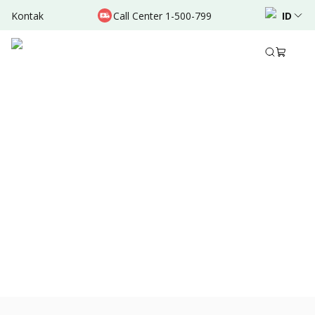
Kontak
Call Center 1-500-799
ID
Des 15, 2021
•
3 Menit Membaca
Bagikan