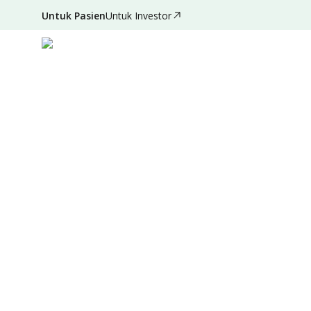
Untuk Pasien
Untuk Investor
Des 07, 2021
•
3 Menit Membaca
|
Ditulis oleh
:
Admi
Ringkasan
Sumber