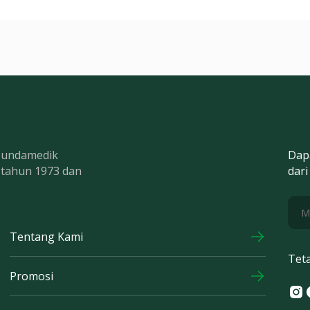
 Bundamedik
Dap
k tahun 1973 dan
dari
Tentang Kami
Tet
Promosi
Ins
F