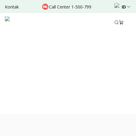
Kontak
Call Center 1-500-799
ID
Nov 18, 2021
•
3 Menit Membaca
Bagikan
Lihat Semua