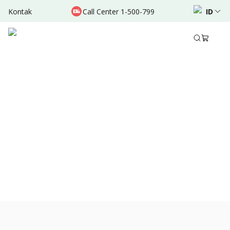
Kontak
Call Center 1-500-799
ID
Des 27, 2021
•
3 Menit Membaca
Bagikan