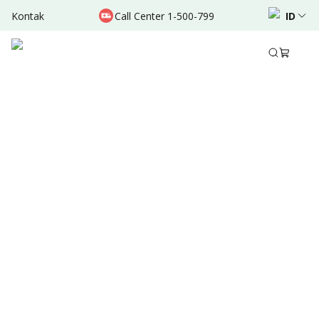
Kontak
Call Center 1-500-799
ID
Jun 12, 2022
•
2 Menit Membaca
Ditulis oleh
:
Admin
Bagikan
Ringkasan