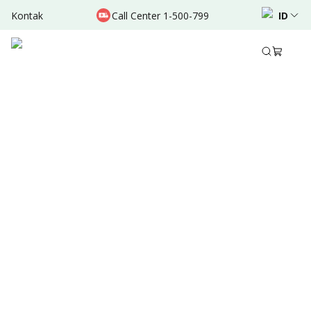
Kontak
Call Center 1-500-799
ID
Mar 14, 2023
•
2 Menit Membaca
Bagikan