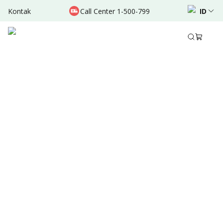
Kontak
Call Center 1-500-799
ID
Okt 25, 2024
•
6 Menit Membaca
Bagikan
Ringkasan