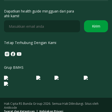
Dapatkan health guide mingguan dari para
ahli kami!
Kirim
Tetap Terhubung Dengan Kami
Instagram
Facebook
Youtube
Grup BMHS
Logo Morula IFV
Logo ER
Logo Diagnos
Logo IRSI
Hak Cipta RS Bunda Group 2026. Semua Hak Dilindungi. Situs oleh
Antikode
Syarat dan Ketentuan
|
Kebijakan Privasi