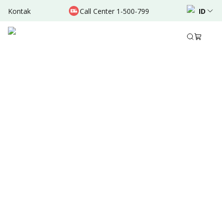
Kontak
Call Center 1-500-799
ID
Apr 15, 2023
•
30 Detik Membaca
Bagikan