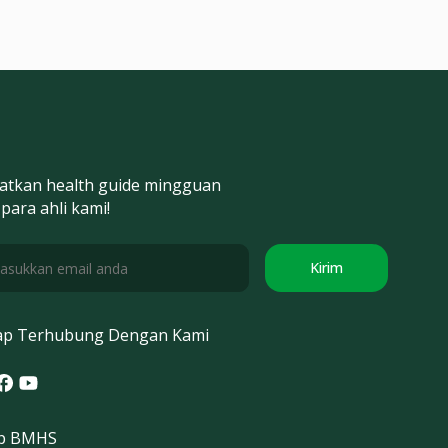
atkan health guide mingguan
 para ahli kami!
Kirim
ap Terhubung Dengan Kami
tagram
acebook
Youtube
p BMHS