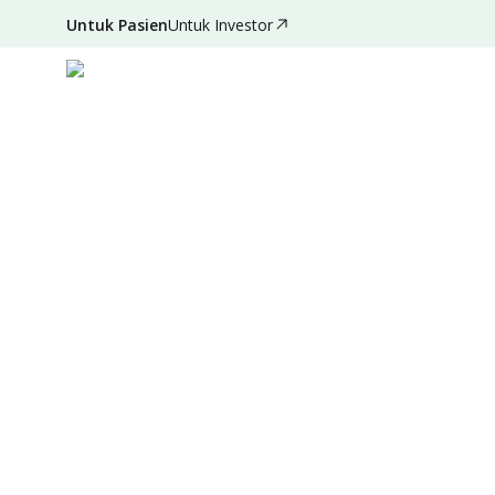
Untuk Pasien
Untuk Investor
Jul 05, 2024
•
10 Menit Membaca
|
Ditulis oleh
:
Admi
Ringkasan