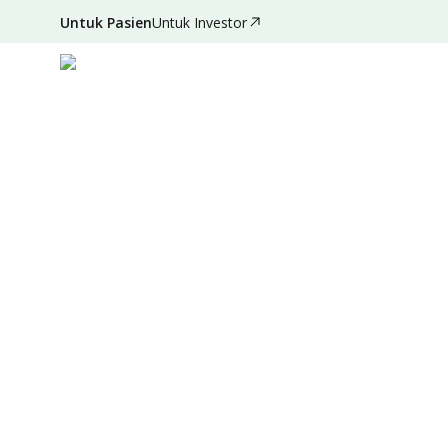
Untuk Pasien
Untuk Investor
Des 19, 2021
•
3 Menit Membaca
|
Ditulis oleh
:
Admi
Ringkasan
Sumber