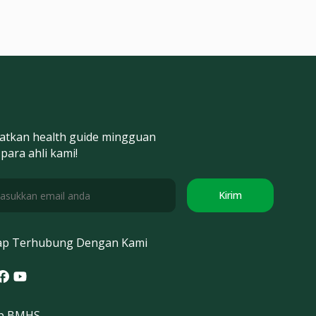
atkan health guide mingguan
 para ahli kami!
Kirim
ap Terhubung Dengan Kami
tagram
acebook
Youtube
p BMHS