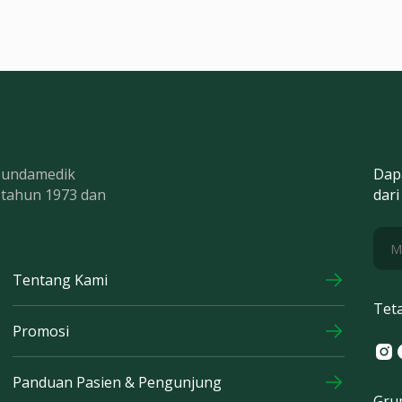
 Bundamedik
Dap
k tahun 1973 dan
dari
Tentang Kami
Tet
Promosi
Ins
F
Panduan Pasien & Pengunjung
Gru