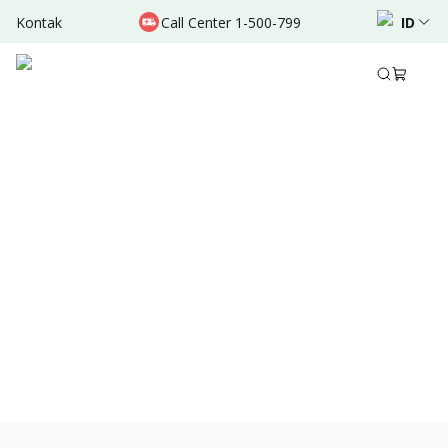
Kontak
Call Center 1-500-799
ID
Jan 02, 2022
•
3 Menit Membaca
Bagikan