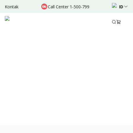
Kontak
Call Center 1-500-799
ID
Okt 17, 2022
•
1 Menit Membaca
Bagikan