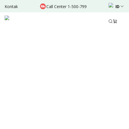
Kontak
Call Center 1-500-799
ID
Feb 28, 2022
•
1 Menit Membaca
Bagikan
Sumber