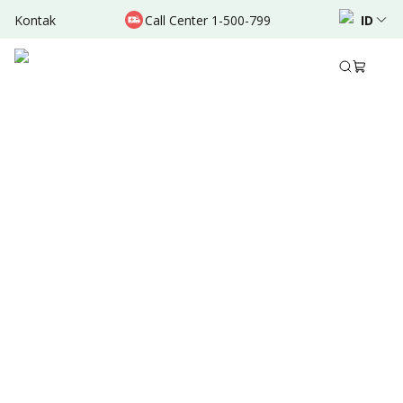
Kontak
Call Center 1-500-799
ID
Okt 26, 2024
•
2 Menit Membaca
Ditulis oleh
:
Admin
Bagikan
Ringkasan