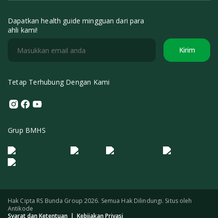
Dapatkan health guide mingguan dari para
ahli kami!
Kirim
Tetap Terhubung Dengan Kami
Instagram
Facebook
Youtube
Grup BMHS
Logo Morula IFV
Logo ER
Logo Diagnos
Logo IRSI
Hak Cipta RS Bunda Group 2026. Semua Hak Dilindungi. Situs oleh
Antikode
Syarat dan Ketentuan
|
Kebijakan Privasi