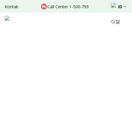
Kontak
Call Center 1-500-799
ID
Agt 08, 2024
•
2 Menit Membaca
Ditulis oleh
:
Admin
Bagikan
Ringkasan