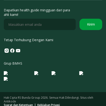
Dapatkan health guide mingguan dari para
ahli kami!
Kirim
Tetap Terhubung Dengan Kami
Instagram
Facebook
Youtube
Grup BMHS
Logo Morula IFV
Logo ER
Logo Diagnos
Logo IRSI
Hak Cipta RS Bunda Group 2026. Semua Hak Dilindungi. Situs oleh
Antikode
Syarat dan Ketentuan
|
Kebijakan Privasi