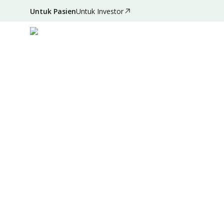
Untuk Pasien
Untuk Investor
Jun 28, 2024
•
3 Menit Membaca
|
Ditulis oleh
:
Admin
Ringkasan