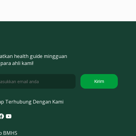
atkan health guide mingguan
 para ahli kami!
Kirim
ap Terhubung Dengan Kami
tagram
acebook
Youtube
p BMHS