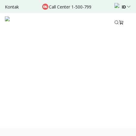
Kontak
Call Center 1-500-799
ID
Nov 22, 2021
•
3 Menit Membaca
Bagikan