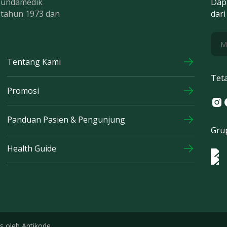
 Bundamedik
Dap
k tahun 1973 dan
dari
Tentang Kami
Tet
Promosi
Ins
F
Panduan Pasien & Pengunjung
Gru
Health Guide
Log
Logo
s oleh
Antikode