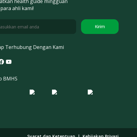
atkan health guide mingguan
 para ahli kami!
Kirim
ap Terhubung Dengan Kami
tagram
acebook
Youtube
p BMHS
o Morula IFV
Logo ER
Logo Diagnos
 IRSI
Syarat dan Ketentuan
|
Kebijakan Privasi