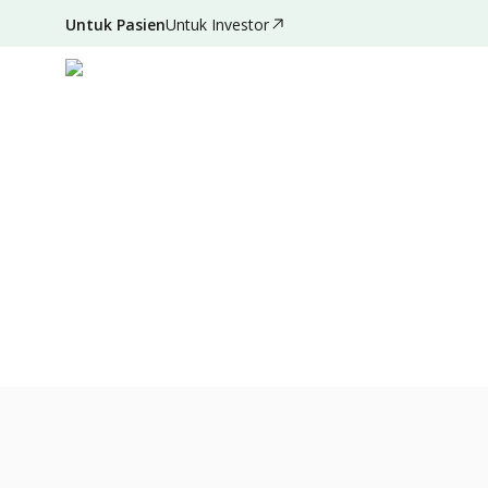
Untuk Pasien
Untuk Investor
Nov 28, 2021
•
3 Menit Membaca