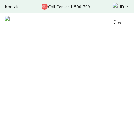
Kontak
Call Center 1-500-799
ID
Jan 08, 2025
•
8 Menit Membaca
Ditulis oleh
:
Dr. Valda Garcia
Bagikan
Ringkasan