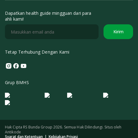
Dapatkan health guide mingguan dari para
ahli kami!
Kirim
Tetap Terhubung Dengan Kami
Instagram
Facebook
Youtube
Grup BMHS
Logo Morula IFV
Logo ER
Logo Diagnos
Logo IRSI
Hak Cipta RS Bunda Group 2026. Semua Hak Dilindungi. Situs oleh
Antikode
Syarat dan Ketentuan
|
Kebijakan Privasi