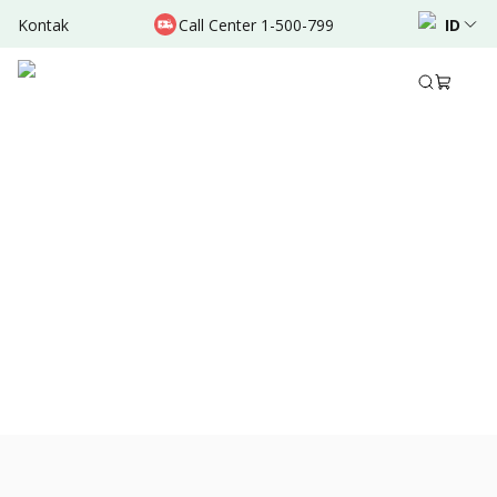
Kontak
Call Center 1-500-799
ID
Nov 27, 2021
•
3 Menit Membaca
Bagikan