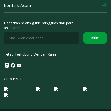
Berita & Acara
Dapatkan health guide mingguan dari para
ahli kami!
Kirim
Tetap Terhubung Dengan Kami
Instagram
Facebook
Youtube
Grup BMHS
Logo Morula IFV
Logo ER
Logo Diagnos
Logo IRSI