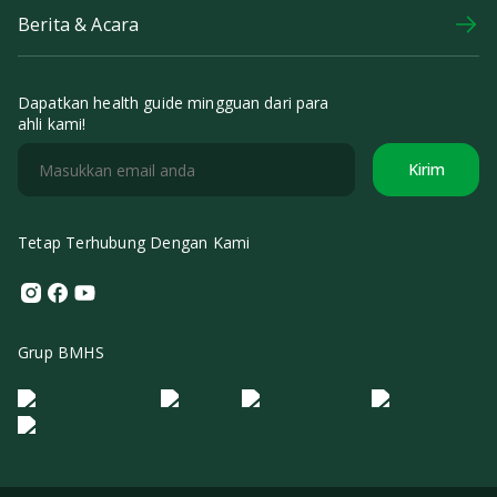
Berita & Acara
Dapatkan health guide mingguan dari para
ahli kami!
Kirim
Tetap Terhubung Dengan Kami
Instagram
Facebook
Youtube
Grup BMHS
Logo Morula IFV
Logo ER
Logo Diagnos
Logo IRSI