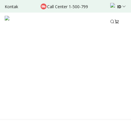
Kontak
Call Center 1-500-799
ID
Location & Schedule
Experience
TERSEDIA ONLINE
Didukung oleh