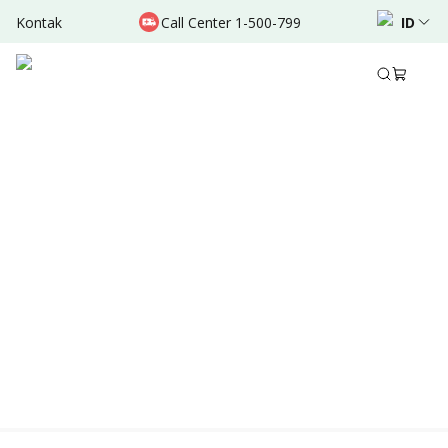
Kontak
Call Center 1-500-799
ID
Location & Schedule
TERSEDIA ONLINE
Didukung oleh