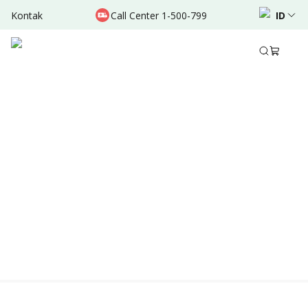
Kontak
Call Center 1-500-799
ID
Location & Schedule
TERSEDIA ONLINE
Didukung oleh