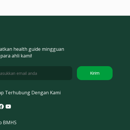
atkan health guide mingguan
 para ahli kami!
Kirim
ap Terhubung Dengan Kami
tagram
acebook
Youtube
p BMHS