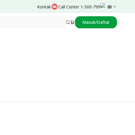
Kontak
Call Center 1-500-799
ID
Masuk/Daftar
Didukung oleh
Anggi Setiawan, dr, SpPD