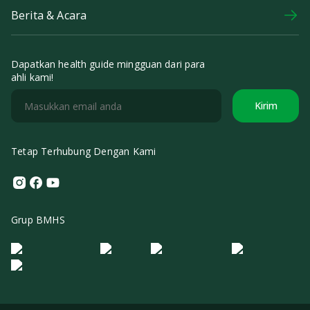
Berita & Acara
Dapatkan health guide mingguan dari para
ahli kami!
Kirim
Tetap Terhubung Dengan Kami
Instagram
Facebook
Youtube
Grup BMHS
Logo Morula IFV
Logo ER
Logo Diagnos
Logo IRSI