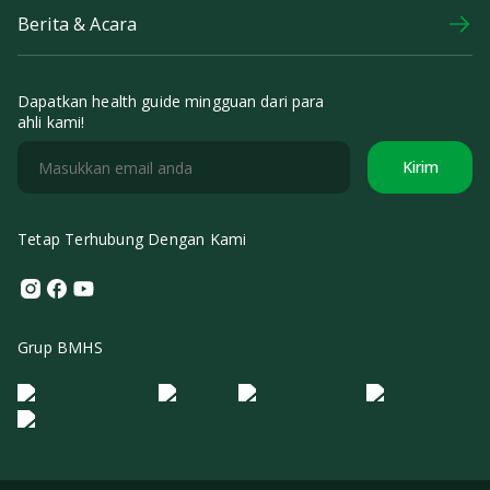
Berita & Acara
Dapatkan health guide mingguan dari para
ahli kami!
Kirim
Tetap Terhubung Dengan Kami
Instagram
Facebook
Youtube
Grup BMHS
Logo Morula IFV
Logo ER
Logo Diagnos
Logo IRSI