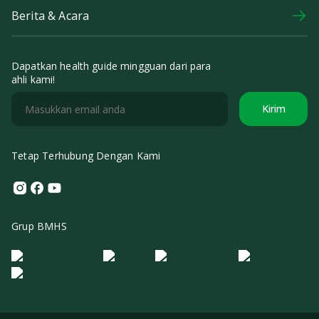
Berita & Acara
Dapatkan health guide mingguan dari para
ahli kami!
Kirim
Tetap Terhubung Dengan Kami
Instagram
Facebook
Youtube
Grup BMHS
Logo Morula IFV
Logo ER
Logo Diagnos
Logo IRSI